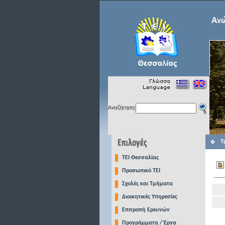
Αναζήτηση:
Τ
TEI Θεσσαλίας
Προσωπικό ΤΕΙ
Σχολές και Τμήματα
Διοικητικές Υπηρεσίες
Επιτροπή Ερευνών
Προγράμματα / Έργα