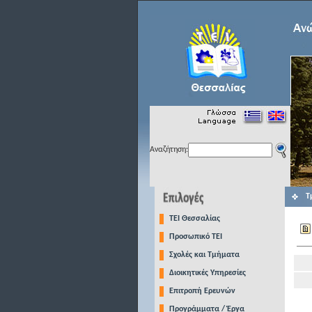
Αναζήτηση:
Τ
TEI Θεσσαλίας
Προσωπικό ΤΕΙ
Σχολές και Τμήματα
Διοικητικές Υπηρεσίες
Επιτροπή Ερευνών
Προγράμματα / Έργα