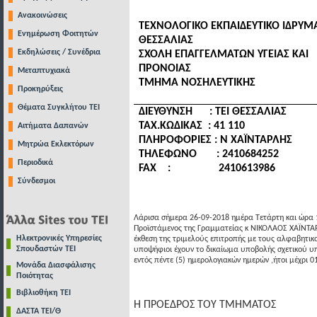
Ανακοινώσεις
ΤΕΧΝΟΛΟΓΙΚΟ ΕΚΠΑΙΔΕΥΤΙΚΟ ΙΔΡΥΜ
Ενημέρωση Φοιτητών
ΘΕΣΣΑΛΙΑΣ
Εκδηλώσεις / Συνέδρια
ΣΧΟΛΗ ΕΠΑΓΓΕΛΜΑΤΩΝ ΥΓΕΙΑΣ ΚΑΙ
ΠΡΟΝΟΙΑΣ
Μεταπτυχιακά
ΤΜΗΜΑ ΝΟΣΗΛΕΥΤΙΚΗΣ
Προκηρύξεις
Θέματα Συγκλήτου ΤΕΙ
ΔΙΕΥΘΥΝΣΗ
: ΤΕΙ ΘΕΣΣΑΛΙΑΣ
ΤΑΧ.ΚΩΔΙΚΑΣ : 41 110
Αιτήματα Δαπανών
ΠΛΗΡΟΦΟΡΙΕΣ : Ν ΧΑΪΝΤΑΡΛΗΣ
Μητρώα Εκλεκτόρων
ΤΗΛΕΦΩΝΟ
: 2410684252
Περιοδικά
FAX
: 2410613986
Σύνδεσμοι
Λάρισα σήμερα 26-09-2018 ημέρα Τετάρτη και ώρα 
Προϊστάμενος της Γραμματείας κ ΝΙΚΟΛΑΟΣ ΧΑΪΝΤΑΡ
Ηλεκτρονικές Υπηρεσίες
έκθεση της τριμελούς επιτροπής με τους αλφαβητικ
Σπουδαστών ΤΕΙ
υποψήφιοι έχουν το δικαίωμα υποβολής σχετικού υ
εντός πέντε (5) ημερολογιακών ημερών ,ήτοι μέχρι 0
Μονάδα Διασφάλισης
Ποιότητας
Βιβλιοθήκη ΤΕΙ
Η ΠΡΟΕΔΡΟΣ ΤΟΥ ΤΜΗΜΑΤΟΣ Ο 
ΔΑΣΤΑ ΤΕΙ/Θ