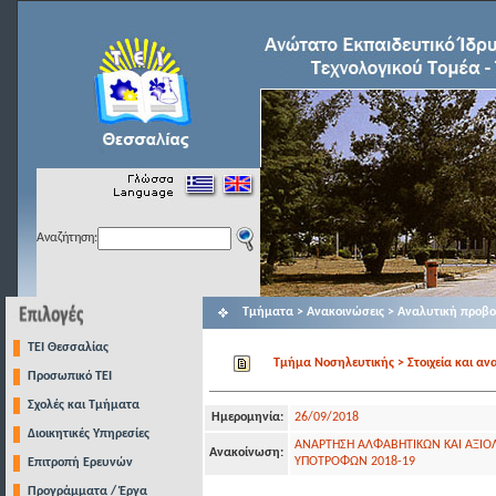
Αναζήτηση:
Τμήματα > Ανακοινώσεις > Αναλυτική προβ
TEI Θεσσαλίας
Τμήμα Νοσηλευτικής > Στοιχεία και αν
Προσωπικό ΤΕΙ
Σχολές και Τμήματα
Ημερομηνία:
26/09/2018
Διοικητικές Υπηρεσίες
ΑΝΑΡΤΗΣΗ ΑΛΦΑΒΗΤΙΚΩΝ ΚΑΙ ΑΞΙΟ
Ανακοίνωση:
ΥΠΟΤΡΟΦΩΝ 2018-19
Επιτροπή Ερευνών
Προγράμματα / Έργα