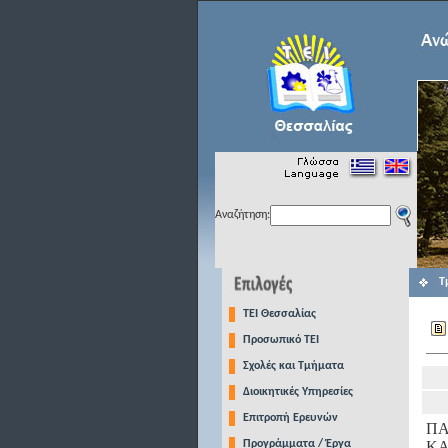
Αναζήτηση:
Τ
TEI Θεσσαλίας
Προσωπικό ΤΕΙ
Σχολές και Τμήματα
Διοικητικές Υπηρεσίες
Επιτροπή Ερευνών
ΠΑ
Προγράμματα / Έργα
ΚΑ