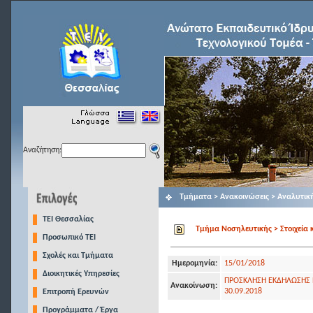
Αναζήτηση:
Τμήματα > Ανακοινώσεις > Αναλυτικ
TEI Θεσσαλίας
Τμήμα Νοσηλευτικής > Στοιχεία 
Προσωπικό ΤΕΙ
Σχολές και Τμήματα
Ημερομηνία:
15/01/2018
Διοικητικές Υπηρεσίες
ΠΡΟΣΚΛΗΣΗ ΕΚΔΗΛΩΣΗΣ Ε
Ανακοίνωση:
30.09.2018
Επιτροπή Ερευνών
Προγράμματα / Έργα