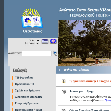
Αναζήτηση:
Σχολές και Τμήματα
TEI Θεσσαλίας
Τμήμα Νοσηλευτικής > Στοιχεία 
Προσωπικό ΤΕΙ
Σχολές και Τμήματα
Γενικά για το Τμήμα
Μπορείτε να ενημερωθείτε για τ
Διοικητικές Υπηρεσίες
καθώς και να κατεβάσετε το
Πρό
Επιτροπή Ερευνών
Προγράμματα / Έργα
Οδηγoί Σπουδών/Επαγγέλματος