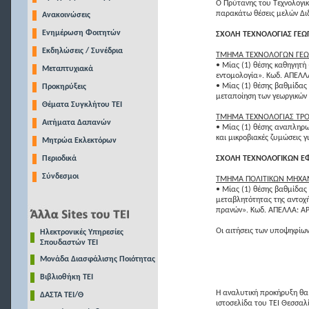
Ο Πρύτανης του Τεχνολογι
παρακάτω θέσεις μελών Διδ
Ανακοινώσεις
Ενημέρωση Φοιτητών
ΣΧΟΛΗ ΤΕΧΝΟΛΟΓΙΑΣ ΓΕΩ
Εκδηλώσεις / Συνέδρια
ΤΜΗΜΑ ΤΕΧΝΟΛΟΓΩΝ ΓΕ
• Μίας (1) θέσης καθηγητή
Μεταπτυχιακά
εντομολογία». Κωδ. ΑΠΕΛΛ
• Μίας (1) θέσης βαθμίδας
Προκηρύξεις
μεταποίηση των γεωργικών
Θέματα Συγκλήτου ΤΕΙ
ΤΜΗΜΑ ΤΕΧΝΟΛΟΓΙΑΣ ΤΡ
Αιτήματα Δαπανών
• Μίας (1) θέσης αναπληρω
και μικροβιακές ζυμώσεις
Μητρώα Εκλεκτόρων
Περιοδικά
ΣΧΟΛΗ ΤΕΧΝΟΛΟΓΙΚΩΝ 
Σύνδεσμοι
ΤΜΗΜΑ ΠΟΛΙΤΙΚΩΝ ΜΗΧΑΝΙ
• Μίας (1) θέσης βαθμίδας
μεταβλητότητας της αντοχή
πρανών». Κωδ. ΑΠΕΛΛΑ: A
Οι αιτήσεις των υποψηφίων
Ηλεκτρονικές Υπηρεσίες
Σπουδαστών ΤΕΙ
Μονάδα Διασφάλισης Ποιότητας
Βιβλιοθήκη ΤΕΙ
Η αναλυτική προκήρυξη θα 
ΔΑΣΤΑ ΤΕΙ/Θ
ιστοσελίδα του ΤΕΙ Θεσσαλί