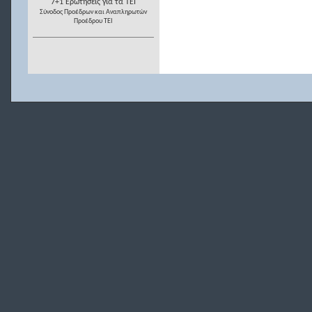
7+1 Ερωτήσεις για τα ΤΕΙ
Σύνοδος Προέδρων και Αναπληρωτών
Προέδρου ΤΕΙ