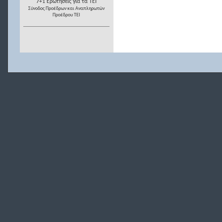
7+1 Ερωτήσεις για τα ΤΕΙ
Σύνοδος Προέδρων και Αναπληρωτών
Προέδρου ΤΕΙ