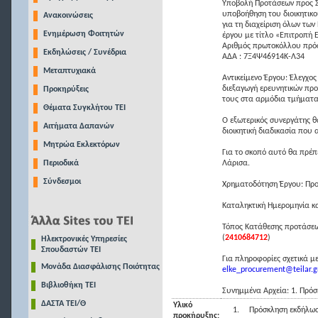
Υποβολή Προτάσεων προς Σ
υποβοήθηση του διοικητικού
Ανακοινώσεις
για τη διαχείριση όλων τω
Ενημέρωση Φοιτητών
έργου με τίτλο «Επιτροπή 
Αριθμός πρωτοκόλλου πρόσ
Εκδηλώσεις / Συνέδρια
ΑΔΑ : 7Ξ4Ψ46914Κ-Λ34
Μεταπτυχιακά
Αντικείμενο Έργου: Έλεγχο
διεξαγωγή ερευνητικών πρ
Προκηρύξεις
τους στα αρμόδια τμήματα
Θέματα Συγκλήτου ΤΕΙ
Ο εξωτερικός συνεργάτης θα
Αιτήματα Δαπανών
διοικητική διαδικασία που 
Μητρώα Εκλεκτόρων
Για το σκοπό αυτό θα πρέπε
Περιοδικά
Λάρισα.
Σύνδεσμοι
Χρηματοδότηση Έργου: Προ
Καταληκτική Ημερομηνία κ
Τόπος Κατάθεσης προτάσεων
(
2410684712
)
Ηλεκτρονικές Υπηρεσίες
Σπουδαστών ΤΕΙ
Για πληροφορίες σχετικά με
Μονάδα Διασφάλισης Ποιότητας
elke_procurement@teilar.g
Βιβλιοθήκη ΤΕΙ
Συνημμένα Αρχεία: 1. Πρό
ΔΑΣΤΑ ΤΕΙ/Θ
Υλικό
1.
Πρόσκληση εκδήλωσ
προκήρυξης: