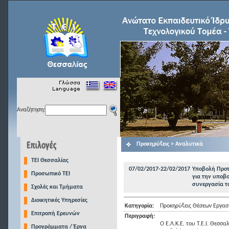
Αναζήτηση:
Προκηρύξεις > Αναλυτικά
TEI Θεσσαλίας
07/02/2017-22/02/2017
Υποβολή Προτ
Προσωπικό ΤΕΙ
για την υποβο
συνεργασία το
Σχολές και Τμήματα
Διοικητικές Υπηρεσίες
Κατηγορία:
Προκηρύξεις Θέσεων Εργασ
Επιτροπή Ερευνών
Περιγραφή:
Ο Ε.Λ.Κ.Ε. του Τ.Ε.Ι. Θεσ
Προγράμματα / Έργα