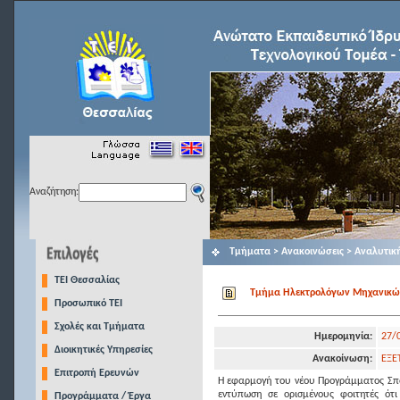
Αναζήτηση:
Τμήματα > Ανακοινώσεις > Αναλυτικ
TEI Θεσσαλίας
Τμήμα Ηλεκτρολόγων Μηχανικών Τ
Προσωπικό ΤΕΙ
Σχολές και Τμήματα
Ημερομηνία:
27/
Διοικητικές Υπηρεσίες
Ανακοίνωση:
ΕΞΕ
Επιτροπή Ερευνών
Η εφαρμογή του νέου Προγράμματος Σπο
εντύπωση σε ορισμένους φοιτητές ότ
Προγράμματα / Έργα